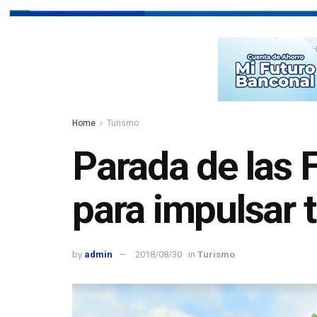
Home
Turismo
Parada de las F
para impulsar
by
admin
2018/08/30
in
Turismo