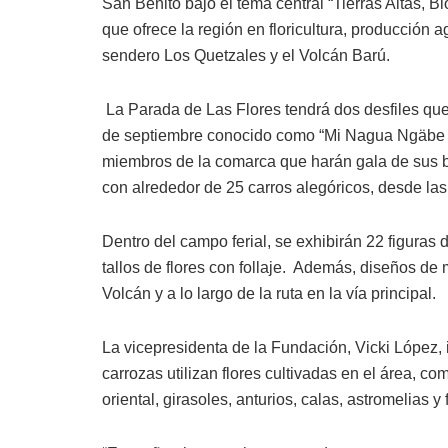
San Benito bajo el tema central “Tierras Altas, B
que ofrece la región en floricultura, producción 
sendero Los Quetzales y el Volcán Barú.
La Parada de Las Flores tendrá dos desfiles que 
de septiembre conocido como “Mi Nagua Ngäbe Bug
miembros de la comarca que harán gala de sus ba
con alrededor de 25 carros alegóricos, desde la
Dentro del campo ferial, se exhibirán 22 figuras
tallos de flores con follaje. Además, diseños de
Volcán y a lo largo de la ruta en la vía principal.
La vicepresidenta de la Fundación, Vicki López, 
carrozas utilizan flores cultivadas en el área, como
oriental, girasoles, anturios, calas, astromelias 