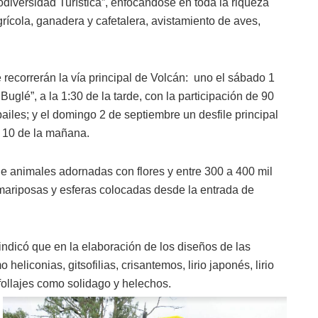
iodiversidad Turística”, enfocándose en toda la riqueza
agrícola, ganadera y cafetalera, avistamiento de aves,
recorrerán la vía principal de Volcán: uno el sábado 1
lé”, a la 1:30 de la tarde, con la participación de 90
iles; y el domingo 2 de septiembre un desfile principal
s 10 de la mañana.
 de animales adornadas con flores y entre 300 a 400 mil
 mariposas y esferas colocadas desde la entrada de
indicó que en la elaboración de los diseños de las
 heliconias, gitsofilias, crisantemos, lirio japonés, lirio
y follajes como solidago y helechos.