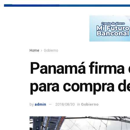
Home
Gobierno
Panamá firma 
para compra d
by
admin
2018/08/30
in
Gobierno