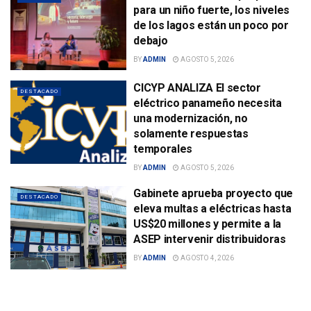
para un niño fuerte, los niveles
de los lagos están un poco por
debajo
BY
ADMIN
AGOSTO 5, 2026
CICYP ANALIZA El sector
DESTACADO
eléctrico panameño necesita
una modernización, no
solamente respuestas
temporales
BY
ADMIN
AGOSTO 5, 2026
Gabinete aprueba proyecto que
DESTACADO
eleva multas a eléctricas hasta
US$20 millones y permite a la
ASEP intervenir distribuidoras
BY
ADMIN
AGOSTO 4, 2026