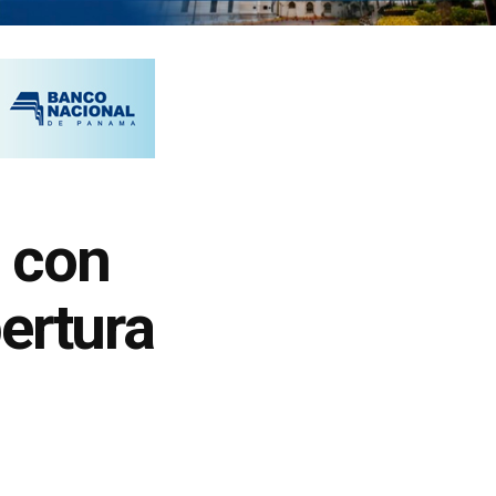
 con
ertura