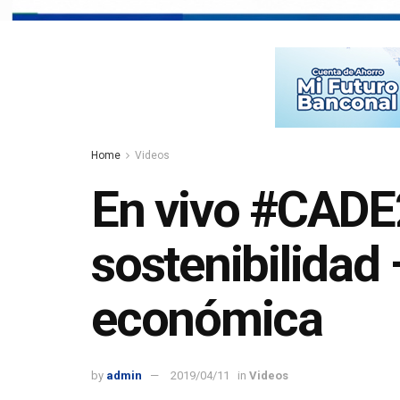
Home
Videos
En vivo #CADE
sostenibilidad
económica
by
admin
2019/04/11
in
Videos