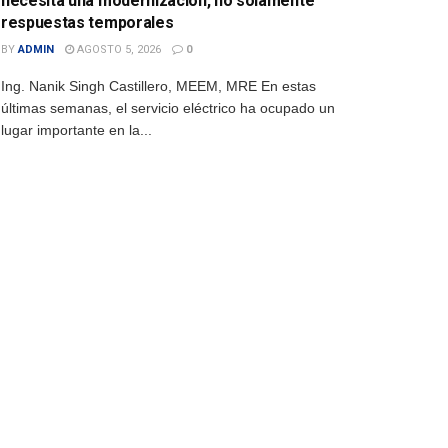
necesita una modernización, no solamente
respuestas temporales
BY
ADMIN
AGOSTO 5, 2026
0
Ing. Nanik Singh Castillero, MEEM, MRE En estas
últimas semanas, el servicio eléctrico ha ocupado un
lugar importante en la...