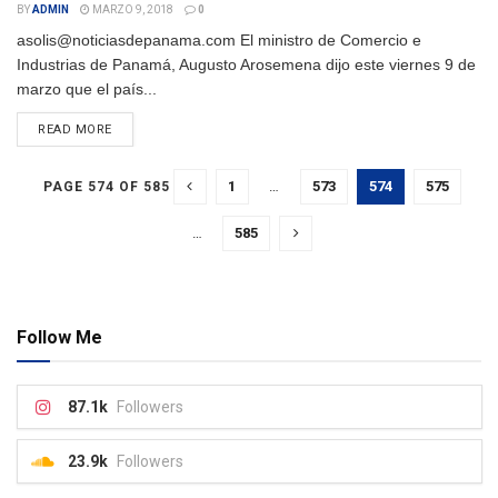
BY
ADMIN
MARZO 9, 2018
0
asolis@noticiasdepanama.com El ministro de Comercio e
Industrias de Panamá, Augusto Arosemena dijo este viernes 9 de
marzo que el país...
DETAILS
READ MORE
1
…
573
574
575
PAGE 574 OF 585
…
585
Follow Me
87.1k
Followers
23.9k
Followers