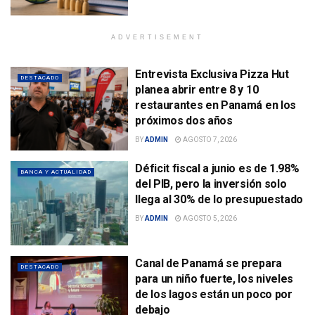
ADVERTISEMENT
Entrevista Exclusiva Pizza Hut
DESTACADO
planea abrir entre 8 y 10
restaurantes en Panamá en los
próximos dos años
BY
ADMIN
AGOSTO 7, 2026
Déficit fiscal a junio es de 1.98%
BANCA Y ACTUALIDAD
del PIB, pero la inversión solo
llega al 30% de lo presupuestado
BY
ADMIN
AGOSTO 5, 2026
Canal de Panamá se prepara
DESTACADO
para un niño fuerte, los niveles
de los lagos están un poco por
debajo