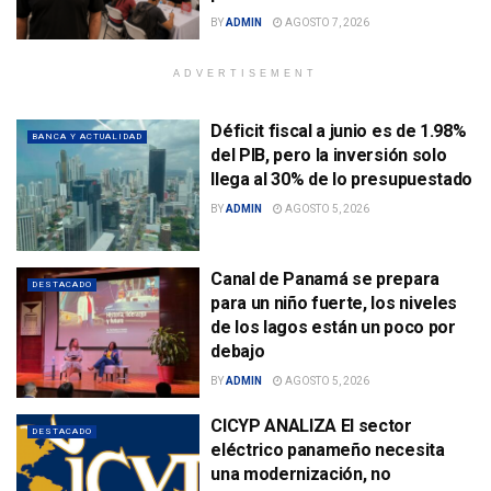
BY
ADMIN
AGOSTO 7, 2026
ADVERTISEMENT
Déficit fiscal a junio es de 1.98%
BANCA Y ACTUALIDAD
del PIB, pero la inversión solo
llega al 30% de lo presupuestado
BY
ADMIN
AGOSTO 5, 2026
Canal de Panamá se prepara
DESTACADO
para un niño fuerte, los niveles
de los lagos están un poco por
debajo
BY
ADMIN
AGOSTO 5, 2026
CICYP ANALIZA El sector
DESTACADO
eléctrico panameño necesita
una modernización, no