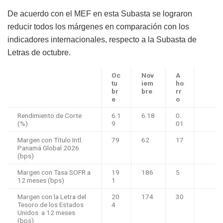
De acuerdo con el MEF en esta Subasta se lograron
reducir todos los márgenes en comparación con los
indicadores internacionales, respecto a la Subasta de
Letras de octubre.
Oc
Nov
A
tu
iem
ho
br
bre
rr
e
o
Rendimiento de Corte
6.1
6.18
0.
(%)
9
01
Margen con Título Intl.
79
62
17
Panamá Global 2026
(bps)
Margen con Tasa SOFR a
19
186
5
12 meses (bps)
1
Margen con la Letra del
20
174
30
Tesoro de los Estados
4
Unidos a 12 meses
(bps)