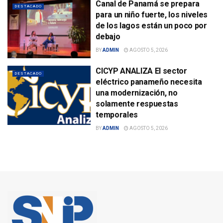
Canal de Panamá se prepara
DESTACADO
para un niño fuerte, los niveles
de los lagos están un poco por
debajo
BY
ADMIN
AGOSTO 5, 2026
CICYP ANALIZA El sector
DESTACADO
eléctrico panameño necesita
una modernización, no
solamente respuestas
temporales
BY
ADMIN
AGOSTO 5, 2026