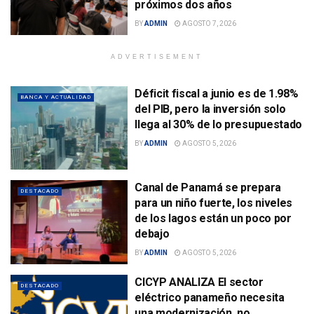
próximos dos años
BY
ADMIN
AGOSTO 7, 2026
ADVERTISEMENT
Déficit fiscal a junio es de 1.98%
BANCA Y ACTUALIDAD
del PIB, pero la inversión solo
llega al 30% de lo presupuestado
BY
ADMIN
AGOSTO 5, 2026
Canal de Panamá se prepara
DESTACADO
para un niño fuerte, los niveles
de los lagos están un poco por
debajo
BY
ADMIN
AGOSTO 5, 2026
CICYP ANALIZA El sector
DESTACADO
eléctrico panameño necesita
una modernización, no