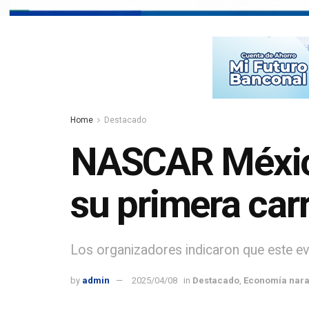
Home
Destacado
NASCAR Méxic
su primera car
Los organizadores indicaron que este ev
by
admin
2025/04/08
in
Destacado
,
Economía nara