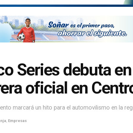
o Series debuta e
rera oficial en Cent
ento marcará un hito para el automovilismo en la reg
nja
,
Empresas