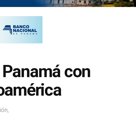
n Panamá con
roamérica
ión,