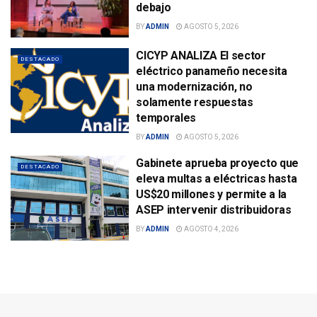
debajo
BY
ADMIN
AGOSTO 5, 2026
CICYP ANALIZA El sector
DESTACADO
eléctrico panameño necesita
una modernización, no
solamente respuestas
temporales
BY
ADMIN
AGOSTO 5, 2026
Gabinete aprueba proyecto que
DESTACADO
eleva multas a eléctricas hasta
US$20 millones y permite a la
ASEP intervenir distribuidoras
BY
ADMIN
AGOSTO 4, 2026