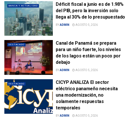
Déficit fiscal a junio es de 1.98%
BANCA Y ACTUALIDAD
del PIB, pero la inversión solo
llega al 30% de lo presupuestado
BY
ADMIN
AGOSTO 5, 2026
Canal de Panamá se prepara
DESTACADO
para un niño fuerte, los niveles
de los lagos están un poco por
debajo
BY
ADMIN
AGOSTO 5, 2026
CICYP ANALIZA El sector
DESTACADO
eléctrico panameño necesita
una modernización, no
solamente respuestas
temporales
BY
ADMIN
AGOSTO 5, 2026