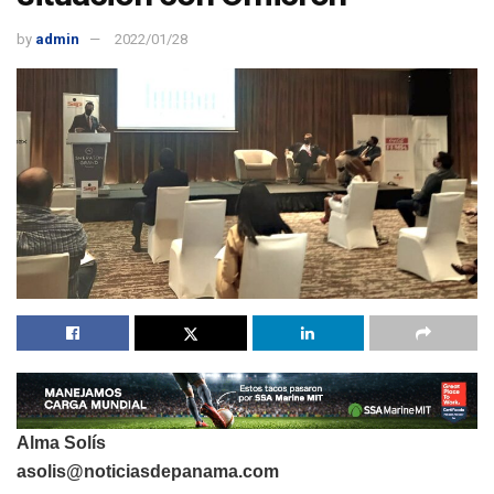
by
admin
2022/01/28
Alma Solís
asolis@noticiasdepanama.com