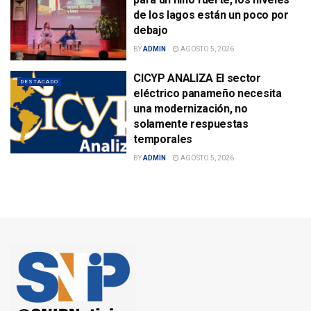
de los lagos están un poco por
debajo
BY
ADMIN
AGOSTO 5, 2026
CICYP ANALIZA El sector
DESTACADO
eléctrico panameño necesita
una modernización, no
solamente respuestas
temporales
BY
ADMIN
AGOSTO 5, 2026