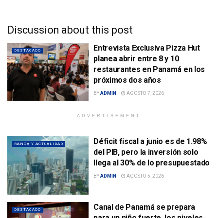
Discussion about this post
Entrevista Exclusiva Pizza Hut
DESTACADO
planea abrir entre 8 y 10
restaurantes en Panamá en los
próximos dos años
BY
ADMIN
AGOSTO 7, 2026
ADVERTISEMENT
Déficit fiscal a junio es de 1.98%
BANCA Y ACTUALIDAD
del PIB, pero la inversión solo
llega al 30% de lo presupuestado
BY
ADMIN
AGOSTO 5, 2026
Canal de Panamá se prepara
DESTACADO
para un niño fuerte, los niveles