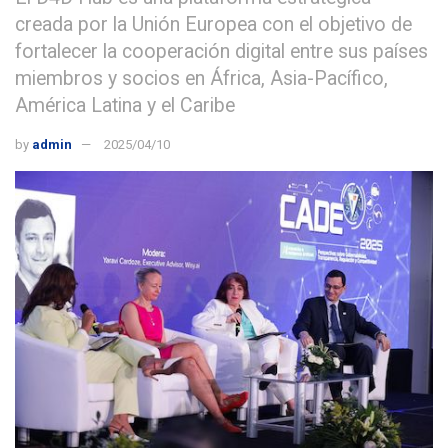
creada por la Unión Europea con el objetivo de
fortalecer la cooperación digital entre sus países
miembros y socios en África, Asia-Pacífico,
América Latina y el Caribe
by
admin
2025/04/10