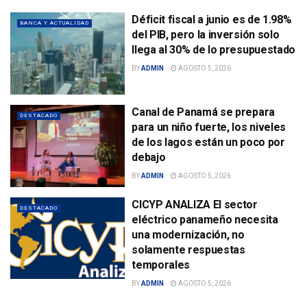
Déficit fiscal a junio es de 1.98%
BANCA Y ACTUALIDAD
del PIB, pero la inversión solo
llega al 30% de lo presupuestado
BY
ADMIN
AGOSTO 5, 2026
Canal de Panamá se prepara
DESTACADO
para un niño fuerte, los niveles
de los lagos están un poco por
debajo
BY
ADMIN
AGOSTO 5, 2026
CICYP ANALIZA El sector
DESTACADO
eléctrico panameño necesita
una modernización, no
solamente respuestas
temporales
BY
ADMIN
AGOSTO 5, 2026