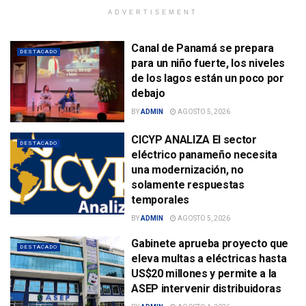
ADVERTISEMENT
Canal de Panamá se prepara
DESTACADO
para un niño fuerte, los niveles
de los lagos están un poco por
debajo
BY
ADMIN
AGOSTO 5, 2026
CICYP ANALIZA El sector
DESTACADO
eléctrico panameño necesita
una modernización, no
solamente respuestas
temporales
BY
ADMIN
AGOSTO 5, 2026
Gabinete aprueba proyecto que
DESTACADO
eleva multas a eléctricas hasta
US$20 millones y permite a la
ASEP intervenir distribuidoras