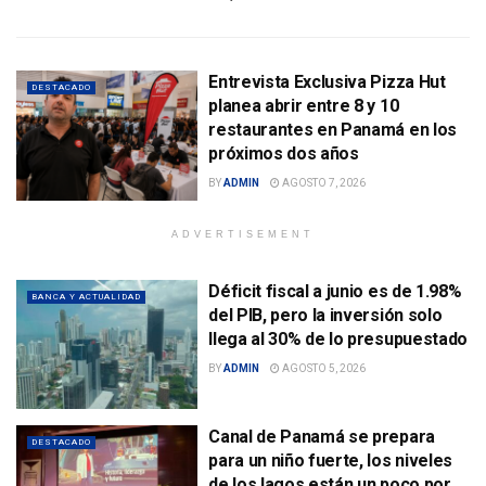
Entrevista Exclusiva Pizza Hut
DESTACADO
planea abrir entre 8 y 10
restaurantes en Panamá en los
próximos dos años
BY
ADMIN
AGOSTO 7, 2026
ADVERTISEMENT
Déficit fiscal a junio es de 1.98%
BANCA Y ACTUALIDAD
del PIB, pero la inversión solo
llega al 30% de lo presupuestado
BY
ADMIN
AGOSTO 5, 2026
Canal de Panamá se prepara
DESTACADO
para un niño fuerte, los niveles
de los lagos están un poco por