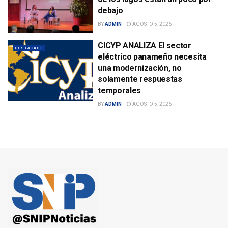
debajo
BY
ADMIN
AGOSTO 5, 2026
CICYP ANALIZA El sector
DESTACADO
eléctrico panameño necesita
una modernización, no
solamente respuestas
temporales
BY
ADMIN
AGOSTO 5, 2026