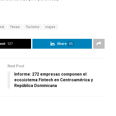
má
Texas
Turismo
viajes
eet
127
Share
35
Next Post
Informe: 272 empresas componen el
ecosistema Fintech en Centroamérica y
República Dominicana