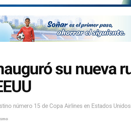
inauguró su nueva ru
 EEUU
destino número 15 de Copa Airlines en Estados Unidos
ismo