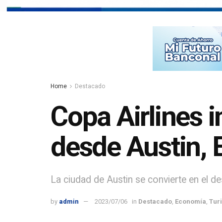
Home
Destacado
Copa Airlines 
desde Austin,
La ciudad de Austin se convierte en el 
by
admin
2023/07/06
in
Destacado
,
Economía
,
Tur