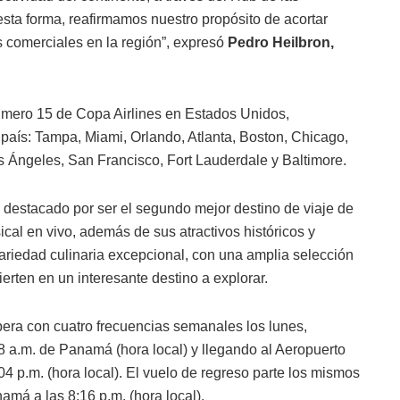
a forma, reafirmamos nuestro propósito de acortar
os comerciales en la región”, expresó
Pedro Heilbron,
número 15 de Copa Airlines en Estados Unidos,
aís: Tampa, Miami, Orlando, Atlanta, Boston, Chicago,
 Ángeles, San Francisco, Fort Lauderdale y Baltimore.
 destacado por ser el segundo mejor destino de viaje de
al en vivo, además de sus atractivos históricos y
variedad culinaria excepcional, con una amplia selección
erten en un interesante destino a explorar.
pera con cuatro frecuencias semanales los lunes,
8 a.m. de Panamá (hora local) y llegando al Aeropuerto
04 p.m. (hora local). El vuelo de regreso parte los mismos
amá a las 8:16 p.m. (hora local).