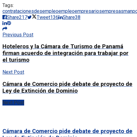
Tags:
contrataciones
desempleo
empleo
empresarios
empresas
manp
Share
217
Tweet
136
Share
38
Previous Post
Hoteleros y la Cámara de Turismo de Panamá
firman acuerdo de integración para trabajar por
el turismo
Next Post
Cámara de Comercio pide debate de proyecto de
Ley de Extinción de Dominio
Next Post
Cámara de Comercio pide debate de proyecto de