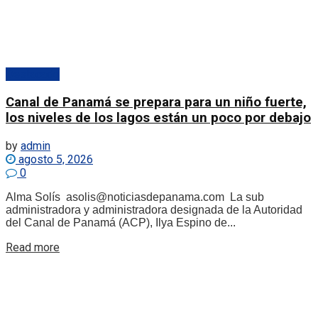
Destacado
Canal de Panamá se prepara para un niño fuerte,
los niveles de los lagos están un poco por debajo
by
admin
agosto 5, 2026
0
Alma Solís asolis@noticiasdepanama.com La sub
administradora y administradora designada de la Autoridad
del Canal de Panamá (ACP), Ilya Espino de...
Details
Read more