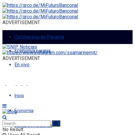
ADVERTISEMENT
Coronavirus en Panamá
Economía naranja
ADVERTISEMENT
En vivo
Inicio
Economía
Banca e Inversiones
No Result