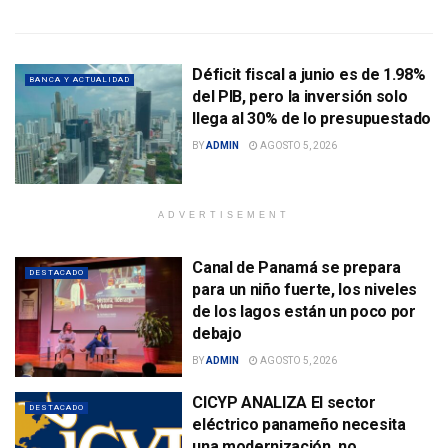
Déficit fiscal a junio es de 1.98%
BANCA Y ACTUALIDAD
del PIB, pero la inversión solo
llega al 30% de lo presupuestado
BY
ADMIN
AGOSTO 5, 2026
ADVERTISEMENT
Canal de Panamá se prepara
DESTACADO
para un niño fuerte, los niveles
de los lagos están un poco por
debajo
BY
ADMIN
AGOSTO 5, 2026
CICYP ANALIZA El sector
DESTACADO
eléctrico panameño necesita
una modernización, no