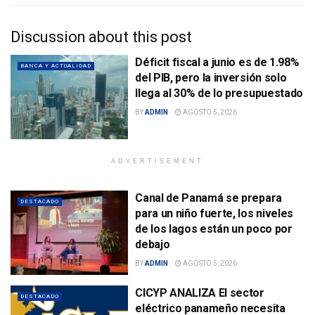
Discussion about this post
Déficit fiscal a junio es de 1.98%
BANCA Y ACTUALIDAD
del PIB, pero la inversión solo
llega al 30% de lo presupuestado
BY
ADMIN
AGOSTO 5, 2026
ADVERTISEMENT
Canal de Panamá se prepara
DESTACADO
para un niño fuerte, los niveles
de los lagos están un poco por
debajo
BY
ADMIN
AGOSTO 5, 2026
CICYP ANALIZA El sector
DESTACADO
eléctrico panameño necesita