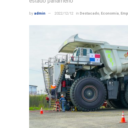
estado panameño
by
admin
2022/12/12
in
Destacado
,
Economía
,
Emp