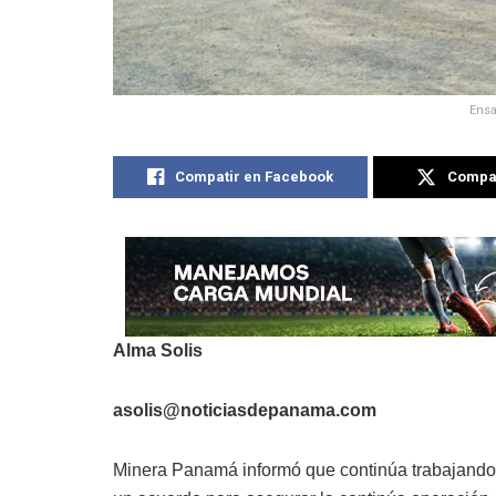
Ensa
Compatir en Facebook
Compat
Alma Solis
asolis@noticiasdepanama.com
Minera Panamá informó que continúa trabajando c