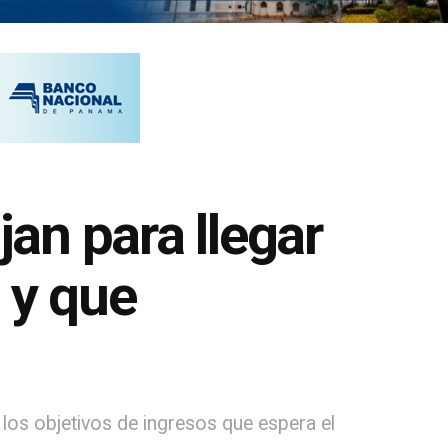
an para llegar
 y que
los objetivos de ingresos que espera el