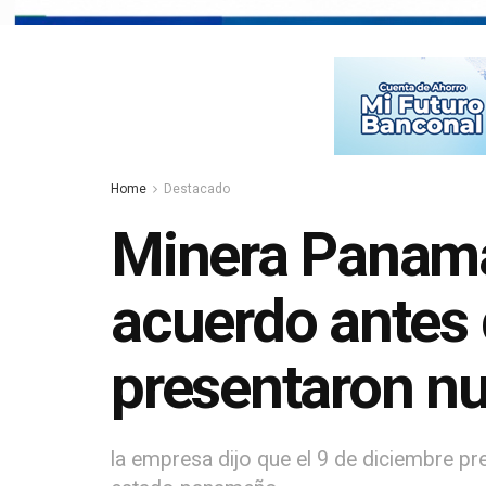
Home
Destacado
Minera Panamá 
acuerdo antes 
presentaron n
la empresa dijo que el 9 de diciembre p