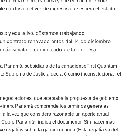
 de la mina Cobre Panamá y que el 9 de diciembre
e con los objetivos de ingresos que espera el estado
stamos trabajando
to y equitativo. «E
 un contrato renovado antes del 14 de diciembre
anamá»
el comunicado de la empresa.
señala
ra Panamá, subsidiaria de la canadienseFirst Quantum
rte Suprema de Justicia declaró como inconstitucional el
 negociaciones, que aceptaba la propuesta de gobierno
 «Minera Panamá comprende los términos generales
 a la vez que considera razonable un aporte anual
a Cobre Panamá» indica el documento. Sin hacer más
ye regalías sobre la ganancia bruta (Esta regalía va del