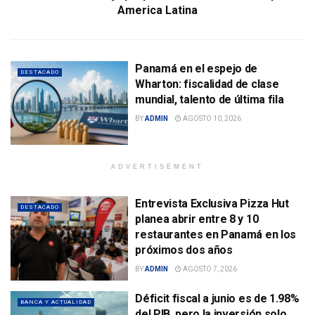
America Latina
Panamá en el espejo de
DESTACADO
Wharton: fiscalidad de clase
mundial, talento de última fila
BY
ADMIN
AGOSTO 10, 2026
ADVERTISEMENT
Entrevista Exclusiva Pizza Hut
DESTACADO
planea abrir entre 8 y 10
restaurantes en Panamá en los
próximos dos años
BY
ADMIN
AGOSTO 7, 2026
Déficit fiscal a junio es de 1.98%
BANCA Y ACTUALIDAD
del PIB, pero la inversión solo