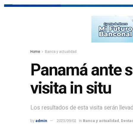
Home
Banca y actualidad
Panamá ante su
visita in situ
Los resultados de esta visita serán lleva
by
admin
2023/09/02
in
Banca y actualidad
,
Desta