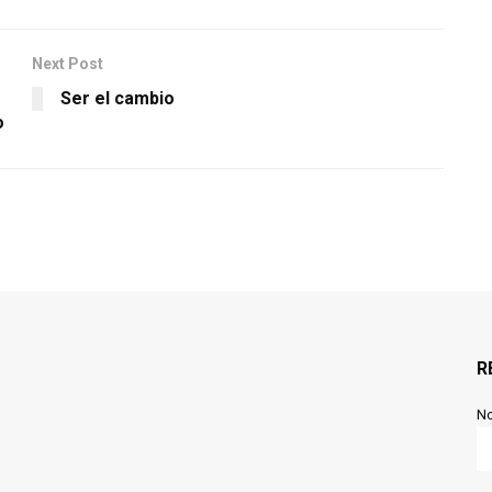
Next Post
Ser el cambio
o
R
N