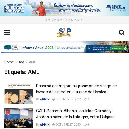
ADVERTISEMENT
Home
Tag
AML
Etiqueta:
AML
Panamá desmejora su posición de riesgo de
lavado de dinero en el indice de Basilea
BY
ADMIN
DICIEMBRE 2, 2024
0
GAFI: Panamá, Albania, las Islas Caimán y
Jordania salen de la lista gris, entra Bulgaria
BY
ADMIN
OCTUBRE 27, 2023
0