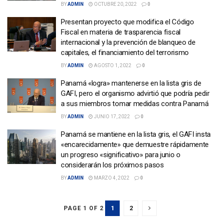
BY
ADMIN
OCTUBRE 20, 2022
0
Presentan proyecto que modifica el Código
Fiscal en materia de trasparencia fiscal
internacional y la prevención de blanqueo de
capitales, el financiamiento del terrorismo
BY
ADMIN
AGOSTO 1, 2022
0
Panamá «logra» mantenerse en la lista gris de
GAFI, pero el organismo advirtió que podría pedir
a sus miembros tomar medidas contra Panamá
BY
ADMIN
JUNIO 17, 2022
0
Panamá se mantiene en la lista gris, el GAFI insta
«encarecidamente» que demuestre rápidamente
un progreso «significativo» para junio o
considerarán los próximos pasos
BY
ADMIN
MARZO 4, 2022
0
1
2
PAGE 1 OF 2