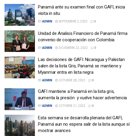
Panamá ante su examen final con GAFI, inicia
visita in situ
BY
ADMIN
SEPTIEMBRE 2, 2023
0
Unidad de Analisis Financiero de Panamá firma
convenio de cooperación con Colombia
BY
ADMIN
DICIEMBRE 22, 2022
0
Las decisiones de GAFI: Nicaragua y Pakistan
salen de la lista Gris, Panamá se mantiene y
Myanmar entra en lista negra
BY
ADMIN
OCTUBRE 28, 2022
0
GAFI mantiene a Panamá en la lista gris,
aumenta la presión y vuelve hacer advertencia
BY
ADMIN
OCTUBRE 21, 2022
0
Esta semana se desarrolla plenaria del GAFI,
Panamá aun no espera salir de la lista aunque sí
mostrar avances