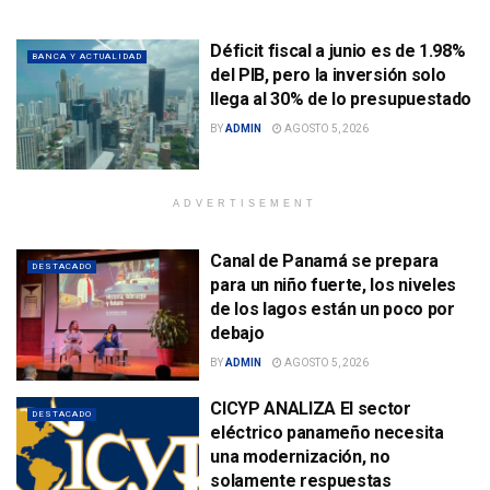
Déficit fiscal a junio es de 1.98%
BANCA Y ACTUALIDAD
del PIB, pero la inversión solo
llega al 30% de lo presupuestado
BY
ADMIN
AGOSTO 5, 2026
ADVERTISEMENT
Canal de Panamá se prepara
DESTACADO
para un niño fuerte, los niveles
de los lagos están un poco por
debajo
BY
ADMIN
AGOSTO 5, 2026
CICYP ANALIZA El sector
DESTACADO
eléctrico panameño necesita
una modernización, no
solamente respuestas