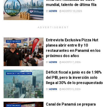
mundial, talento de última fila
BY
ADMIN
AGOSTO 10, 2026
ADVERTISEMENT
Entrevista Exclusiva Pizza Hut
DESTACADO
planea abrir entre 8 y 10
restaurantes en Panamá en los
próximos dos años
BY
ADMIN
AGOSTO 7, 2026
Déficit fiscal a junio es de 1.98%
BANCA Y ACTUALIDAD
del PIB, pero la inversión solo
llega al 30% de lo presupuestado
BY
ADMIN
AGOSTO 5, 2026
Canal de Panamá se prepara
DESTACADO