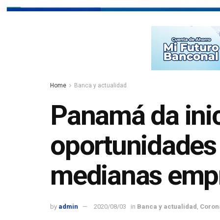
Home
Banca y actualidad
Panamá da ini
oportunidades 
medianas empr
by
admin
2020/08/03
in
Banca y actualidad
,
Coron