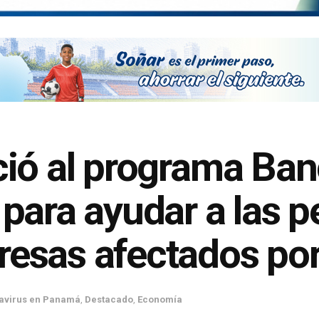
ció al programa Ban
para ayudar a las 
esas afectados por
avirus en Panamá
,
Destacado
,
Economía