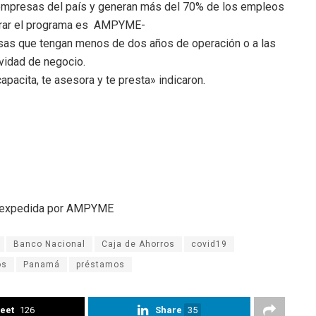
 empresas del país y generan más del 70% de los empleos
strar el programa es AMPYME-
sas que tengan menos de dos años de operación o a las
vidad de negocio.
pacita, te asesora y te presta» indicaron.
os expedida por AMPYME
Banco Nacional
Caja de Ahorros
covid19
os
Panamá
préstamos
eet
126
Share
35