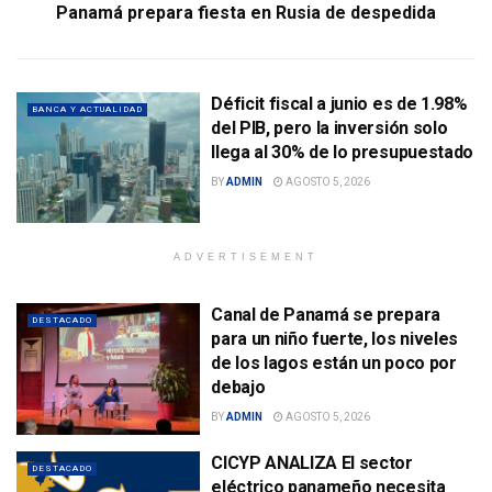
Panamá prepara fiesta en Rusia de despedida
Déficit fiscal a junio es de 1.98%
BANCA Y ACTUALIDAD
del PIB, pero la inversión solo
llega al 30% de lo presupuestado
BY
ADMIN
AGOSTO 5, 2026
ADVERTISEMENT
Canal de Panamá se prepara
DESTACADO
para un niño fuerte, los niveles
de los lagos están un poco por
debajo
BY
ADMIN
AGOSTO 5, 2026
CICYP ANALIZA El sector
DESTACADO
eléctrico panameño necesita