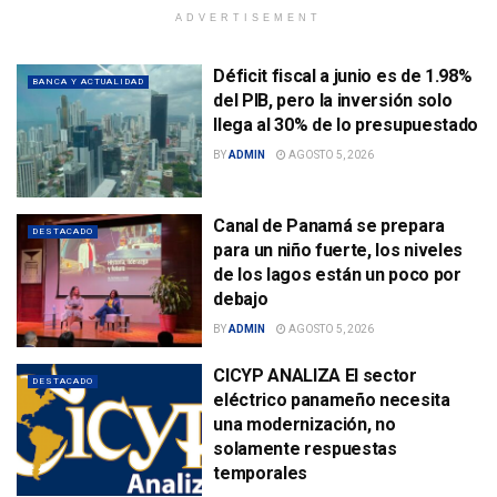
ADVERTISEMENT
Déficit fiscal a junio es de 1.98%
BANCA Y ACTUALIDAD
del PIB, pero la inversión solo
llega al 30% de lo presupuestado
BY
ADMIN
AGOSTO 5, 2026
Canal de Panamá se prepara
DESTACADO
para un niño fuerte, los niveles
de los lagos están un poco por
debajo
BY
ADMIN
AGOSTO 5, 2026
CICYP ANALIZA El sector
DESTACADO
eléctrico panameño necesita
una modernización, no
solamente respuestas
temporales