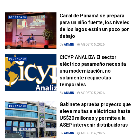
Canal de Panamá se prepara
DESTACADO
para un niño fuerte, los niveles
de los lagos están un poco por
debajo
BY
ADMIN
AGOSTO 5, 2026
CICYP ANALIZA El sector
DESTACADO
eléctrico panameño necesita
una modernización, no
solamente respuestas
temporales
BY
ADMIN
AGOSTO 5, 2026
Gabinete aprueba proyecto que
DESTACADO
eleva multas a eléctricas hasta
US$20 millones y permite a la
ASEP intervenir distribuidoras
BY
ADMIN
AGOSTO 4, 2026