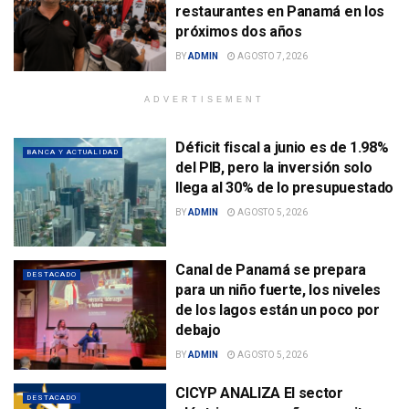
restaurantes en Panamá en los
próximos dos años
BY
ADMIN
AGOSTO 7, 2026
ADVERTISEMENT
Déficit fiscal a junio es de 1.98%
BANCA Y ACTUALIDAD
del PIB, pero la inversión solo
llega al 30% de lo presupuestado
BY
ADMIN
AGOSTO 5, 2026
Canal de Panamá se prepara
DESTACADO
para un niño fuerte, los niveles
de los lagos están un poco por
debajo
BY
ADMIN
AGOSTO 5, 2026
CICYP ANALIZA El sector
DESTACADO