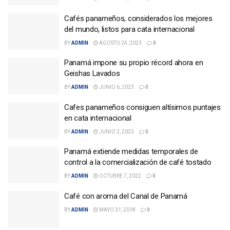
Cafés panameños, considerados los mejores
del mundo, listos para cata internacional
BY
ADMIN
AGOSTO 24, 2023
0
Panamá impone su propio récord ahora en
Geishas Lavados
BY
ADMIN
JUNIO 6, 2023
0
Cafes panameños consiguen altísimos puntajes
en cata internacional
BY
ADMIN
JUNIO 2, 2023
0
Panamá extiende medidas temporales de
control a la comercialización de café tostado
BY
ADMIN
OCTUBRE 7, 2022
0
Café con aroma del Canal de Panamá
BY
ADMIN
MAYO 31, 2018
0