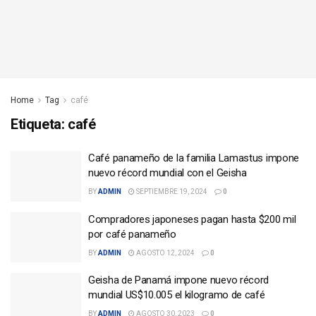
Home
Tag
café
Etiqueta:
café
Café panameño de la familia Lamastus impone
nuevo récord mundial con el Geisha
BY
ADMIN
SEPTIEMBRE 19, 2024
0
Compradores japoneses pagan hasta $200 mil
por café panameño
BY
ADMIN
AGOSTO 12, 2024
0
Geisha de Panamá impone nuevo récord
mundial US$10.005 el kilogramo de café
BY
ADMIN
AGOSTO 30, 2023
0