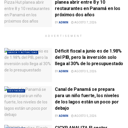
planea abrir entre 8 y 10
restaurantes en Panamá en los
próximos dos años
BY
ADMIN
AGOSTO 7, 2026
ADVERTISEMENT
Déficit fiscal a junio es de 1.98%
BANCA Y ACTUALIDAD
del PIB, pero la inversión solo
llega al 30% de lo presupuestado
BY
ADMIN
AGOSTO 5, 2026
Canal de Panamá se prepara
DESTACADO
para un niño fuerte, los niveles
de los lagos están un poco por
debajo
BY
ADMIN
AGOSTO 5, 2026
CICYP ANALIZA El sector