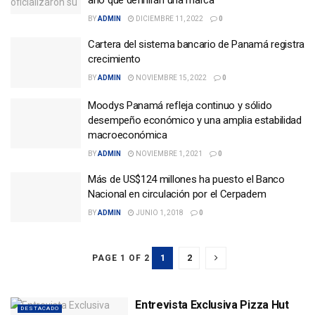
año que definirán una marca
BY
ADMIN
DICIEMBRE 11, 2022
0
Cartera del sistema bancario de Panamá registra
crecimiento
BY
ADMIN
NOVIEMBRE 15, 2022
0
Moodys Panamá refleja continuo y sólido
desempeño económico y una amplia estabilidad
macroeconómica
BY
ADMIN
NOVIEMBRE 1, 2021
0
Más de US$124 millones ha puesto el Banco
Nacional en circulación por el Cerpadem
BY
ADMIN
JUNIO 1, 2018
0
1
2
PAGE 1 OF 2
Entrevista Exclusiva Pizza Hut
DESTACADO