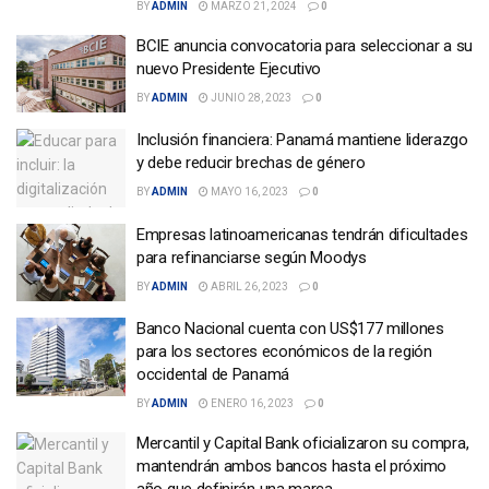
BY
ADMIN
MARZO 21, 2024
0
BCIE anuncia convocatoria para seleccionar a su
nuevo Presidente Ejecutivo
BY
ADMIN
JUNIO 28, 2023
0
Inclusión financiera: Panamá mantiene liderazgo
y debe reducir brechas de género
BY
ADMIN
MAYO 16, 2023
0
Empresas latinoamericanas tendrán dificultades
para refinanciarse según Moodys
BY
ADMIN
ABRIL 26, 2023
0
Banco Nacional cuenta con US$177 millones
para los sectores económicos de la región
occidental de Panamá
BY
ADMIN
ENERO 16, 2023
0
Mercantil y Capital Bank oficializaron su compra,
mantendrán ambos bancos hasta el próximo