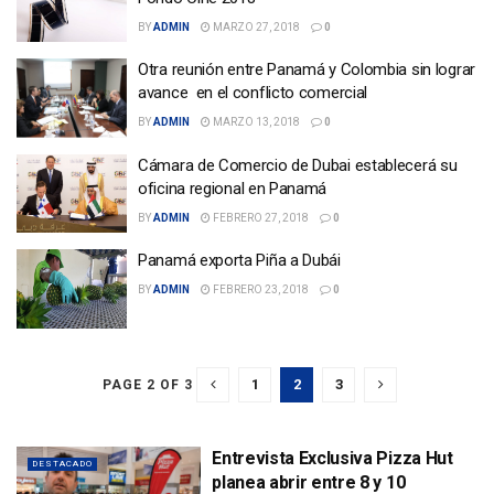
BY
ADMIN
MARZO 27, 2018
0
Otra reunión entre Panamá y Colombia sin lograr
avance en el conflicto comercial
BY
ADMIN
MARZO 13, 2018
0
Cámara de Comercio de Dubai establecerá su
oficina regional en Panamá
BY
ADMIN
FEBRERO 27, 2018
0
Panamá exporta Piña a Dubái
BY
ADMIN
FEBRERO 23, 2018
0
1
2
3
PAGE 2 OF 3
Entrevista Exclusiva Pizza Hut
DESTACADO
planea abrir entre 8 y 10