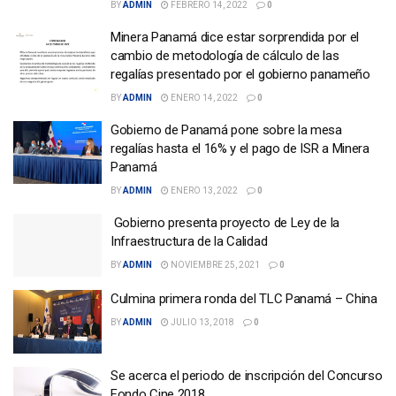
BY
ADMIN
FEBRERO 14, 2022
0
Minera Panamá dice estar sorprendida por el
cambio de metodología de cálculo de las
regalías presentado por el gobierno panameño
BY
ADMIN
ENERO 14, 2022
0
Gobierno de Panamá pone sobre la mesa
regalías hasta el 16% y el pago de ISR a Minera
Panamá
BY
ADMIN
ENERO 13, 2022
0
Gobierno presenta proyecto de Ley de la
Infraestructura de la Calidad
BY
ADMIN
NOVIEMBRE 25, 2021
0
Culmina primera ronda del TLC Panamá – China
BY
ADMIN
JULIO 13, 2018
0
Se acerca el periodo de inscripción del Concurso
Fondo Cine 2018