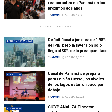
restaurantes en Panamá en los
próximos dos años
BY
ADMIN
AGOSTO 7, 2026
ADVERTISEMENT
Déficit fiscal a junio es de 1.98%
BANCA Y ACTUALIDAD
del PIB, pero la inversión solo
llega al 30% de lo presupuestado
BY
ADMIN
AGOSTO 5, 2026
Canal de Panamá se prepara
DESTACADO
para un niño fuerte, los niveles
de los lagos están un poco por
debajo
BY
ADMIN
AGOSTO 5, 2026
CICYP ANALIZA El sector
DESTACADO