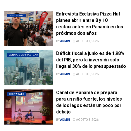
Entrevista Exclusiva Pizza Hut
DESTACADO
planea abrir entre 8 y 10
restaurantes en Panamá en los
próximos dos años
BY
ADMIN
AGOSTO 7, 2026
Déficit fiscal a junio es de 1.98%
BANCA Y ACTUALIDAD
del PIB, pero la inversión solo
llega al 30% de lo presupuestado
BY
ADMIN
AGOSTO 5, 2026
Canal de Panamá se prepara
DESTACADO
para un niño fuerte, los niveles
de los lagos están un poco por
debajo
BY
ADMIN
AGOSTO 5, 2026