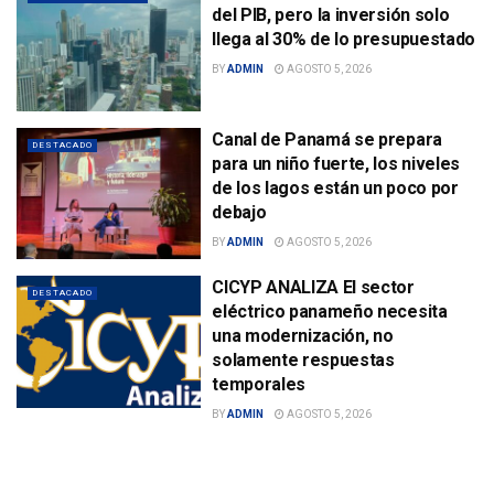
del PIB, pero la inversión solo
llega al 30% de lo presupuestado
BY
ADMIN
AGOSTO 5, 2026
Canal de Panamá se prepara
DESTACADO
para un niño fuerte, los niveles
de los lagos están un poco por
debajo
BY
ADMIN
AGOSTO 5, 2026
CICYP ANALIZA El sector
DESTACADO
eléctrico panameño necesita
una modernización, no
solamente respuestas
temporales
BY
ADMIN
AGOSTO 5, 2026