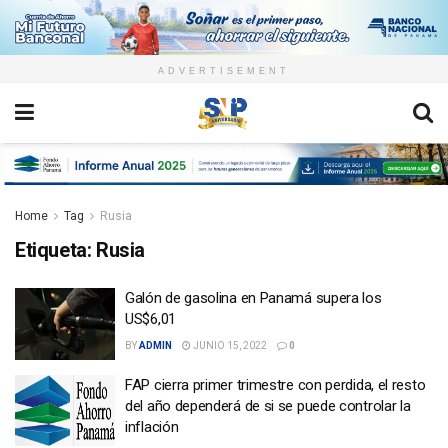
ADVERTISEMENT
Home
Tag
Rusia
Etiqueta:
Rusia
Galón de gasolina en Panamá supera los
US$6,01
BY
ADMIN
JUNIO 15, 2022
0
FAP cierra primer trimestre con perdida, el resto
del año dependerá de si se puede controlar la
inflación