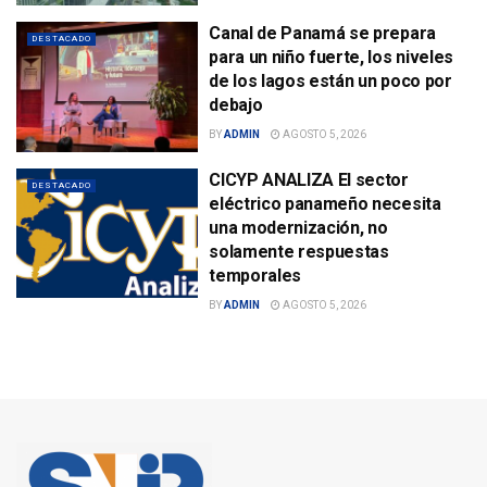
Canal de Panamá se prepara
DESTACADO
para un niño fuerte, los niveles
de los lagos están un poco por
debajo
BY
ADMIN
AGOSTO 5, 2026
CICYP ANALIZA El sector
DESTACADO
eléctrico panameño necesita
una modernización, no
solamente respuestas
temporales
BY
ADMIN
AGOSTO 5, 2026