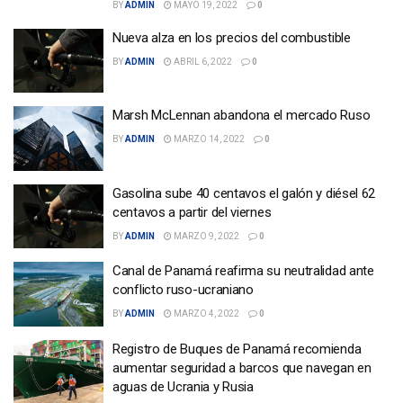
BY
ADMIN
MAYO 19, 2022
0
Nueva alza en los precios del combustible
BY
ADMIN
ABRIL 6, 2022
0
Marsh McLennan abandona el mercado Ruso
BY
ADMIN
MARZO 14, 2022
0
Gasolina sube 40 centavos el galón y diésel 62
centavos a partir del viernes
BY
ADMIN
MARZO 9, 2022
0
Canal de Panamá reafirma su neutralidad ante
conflicto ruso-ucraniano
BY
ADMIN
MARZO 4, 2022
0
Registro de Buques de Panamá recomienda
aumentar seguridad a barcos que navegan en
aguas de Ucrania y Rusia