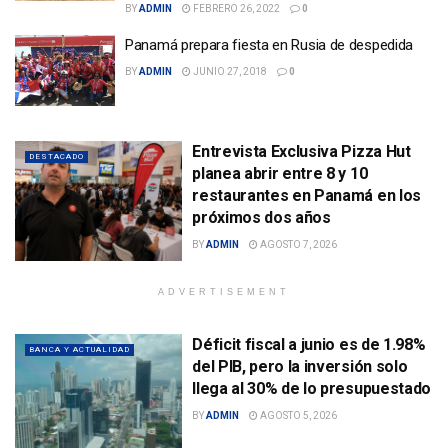
BY
ADMIN
FEBRERO 26, 2022
0
Panamá prepara fiesta en Rusia de despedida
BY
ADMIN
JUNIO 27, 2018
0
Entrevista Exclusiva Pizza Hut
DESTACADO
planea abrir entre 8 y 10
restaurantes en Panamá en los
próximos dos años
BY
ADMIN
AGOSTO 7, 2026
ADVERTISEMENT
Déficit fiscal a junio es de 1.98%
BANCA Y ACTUALIDAD
del PIB, pero la inversión solo
llega al 30% de lo presupuestado
BY
ADMIN
AGOSTO 5, 2026