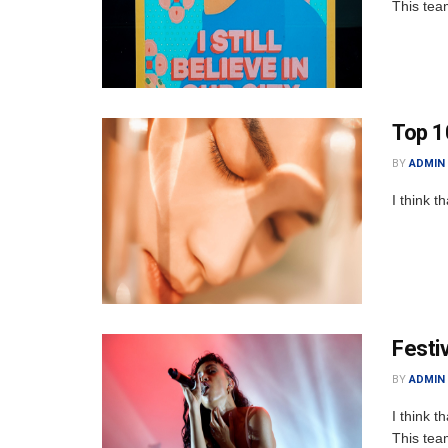
This tea
Top 10
BY
ADMIN
I think t
Festi
BY
ADMIN
I think t
This tea