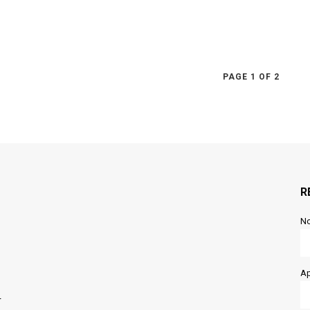
PAGE 1 OF 2
R
N
Ap
r