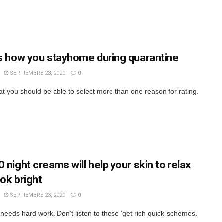
is how you stayhome during quarantine
SEPTIEMBRE 23, 2020
0
hat you should be able to select more than one reason for rating.
 night creams will help your skin to relax
ook bright
SEPTIEMBRE 23, 2020
0
needs hard work. Don’t listen to these ‘get rich quick’ schemes.