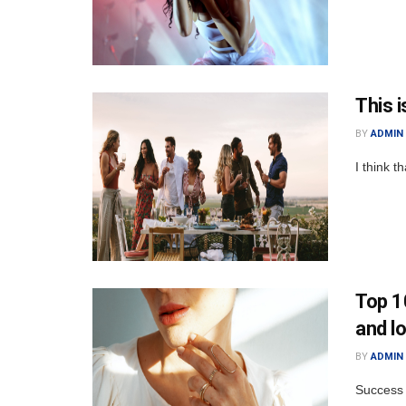
This 
BY
ADMIN
I think t
Top 10
and l
BY
ADMIN
Success 