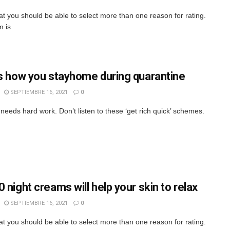
hat you should be able to select more than one reason for rating.
m is
is how you stayhome during quarantine
SEPTIEMBRE 16, 2021
0
needs hard work. Don’t listen to these ‘get rich quick’ schemes.
 night creams will help your skin to relax
SEPTIEMBRE 16, 2021
0
hat you should be able to select more than one reason for rating.