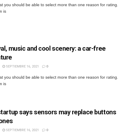
hat you should be able to select more than one reason for rating.
m is
val, music and cool scenery: a car-free
ture
SEPTIEMBRE 16, 2021
0
hat you should be able to select more than one reason for rating.
m is
startup says sensors may replace buttons
ones
SEPTIEMBRE 16, 2021
0