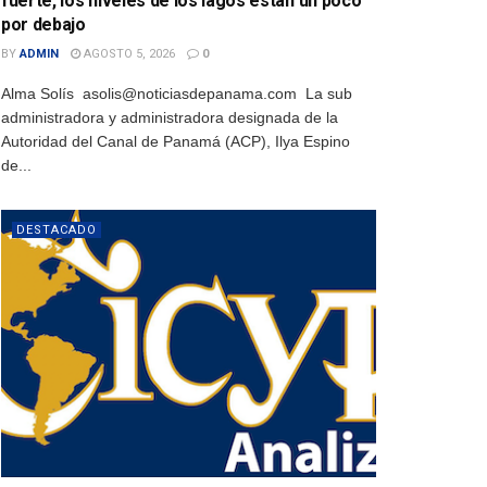
fuerte, los niveles de los lagos están un poco
por debajo
BY
ADMIN
AGOSTO 5, 2026
0
Alma Solís asolis@noticiasdepanama.com La sub
administradora y administradora designada de la
Autoridad del Canal de Panamá (ACP), Ilya Espino
de...
DESTACADO