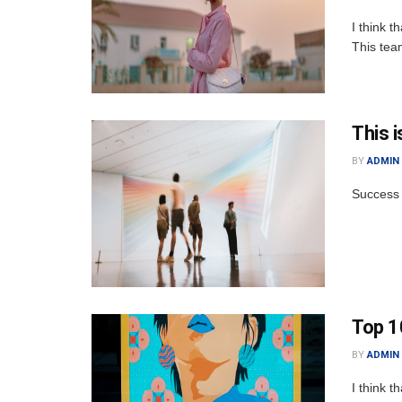
I think t
This tea
This 
BY
ADMIN
Success 
Top 10
BY
ADMIN
I think t