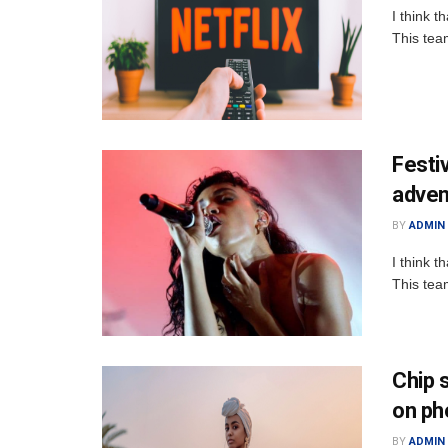
I think t
This tea
Festi
adven
BY
ADMIN
I think t
This tea
Chip 
on ph
BY
ADMIN