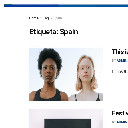
Home
Tag
Spain
Etiqueta:
Spain
This 
BY
ADMIN
I think t
Festi
BY
ADMIN