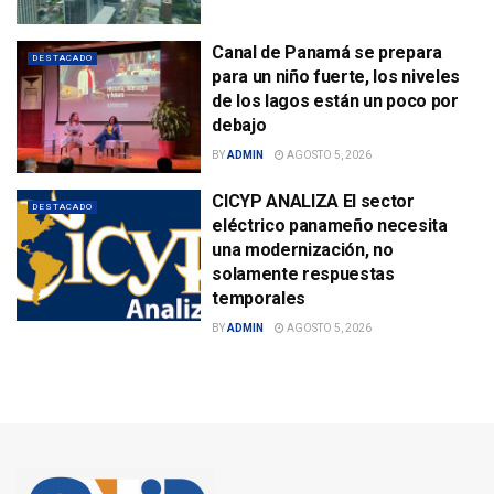
Canal de Panamá se prepara
DESTACADO
para un niño fuerte, los niveles
de los lagos están un poco por
debajo
BY
ADMIN
AGOSTO 5, 2026
CICYP ANALIZA El sector
DESTACADO
eléctrico panameño necesita
una modernización, no
solamente respuestas
temporales
BY
ADMIN
AGOSTO 5, 2026