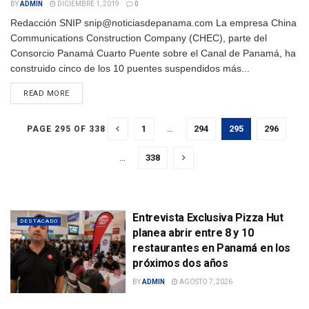
BY
ADMIN
DICIEMBRE 1, 2019
0
Redacción SNIP snip@noticiasdepanama.com La empresa China
Communications Construction Company (CHEC), parte del
Consorcio Panamá Cuarto Puente sobre el Canal de Panamá, ha
construido cinco de los 10 puentes suspendidos más...
DETAILS
READ MORE
1
…
294
295
296
PAGE 295 OF 338
…
338
Entrevista Exclusiva Pizza Hut
DESTACADO
planea abrir entre 8 y 10
restaurantes en Panamá en los
próximos dos años
BY
ADMIN
AGOSTO 7, 2026