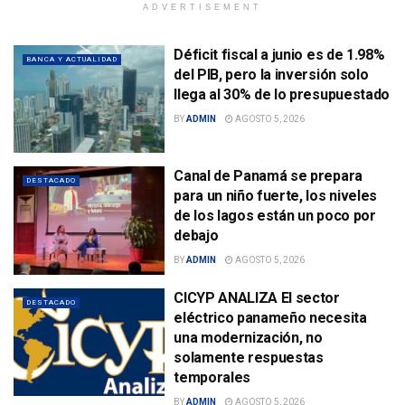
ADVERTISEMENT
Déficit fiscal a junio es de 1.98%
BANCA Y ACTUALIDAD
del PIB, pero la inversión solo
llega al 30% de lo presupuestado
BY
ADMIN
AGOSTO 5, 2026
Canal de Panamá se prepara
DESTACADO
para un niño fuerte, los niveles
de los lagos están un poco por
debajo
BY
ADMIN
AGOSTO 5, 2026
CICYP ANALIZA El sector
DESTACADO
eléctrico panameño necesita
una modernización, no
solamente respuestas
temporales
BY
ADMIN
AGOSTO 5, 2026