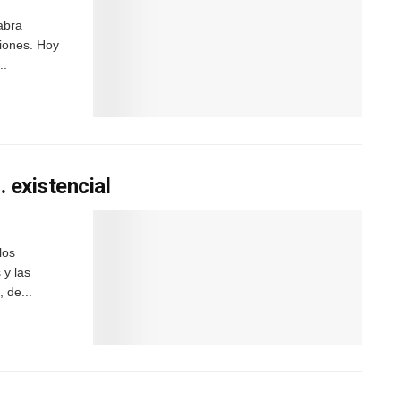
abra
iones. Hoy
..
 existencial
los
 y las
 de...