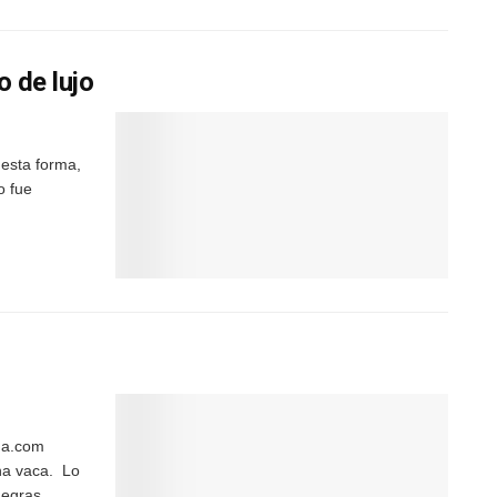
o de lujo
 esta forma,
o fue
ma.com
na vaca. Lo
negras