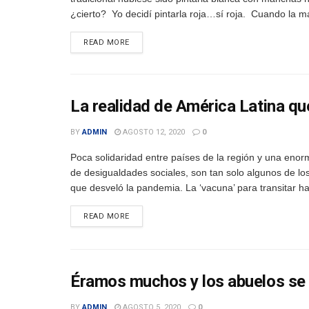
¿cierto? Yo decidí pintarla roja…sí roja. Cuando la m
DETAILS
READ MORE
La realidad de América Latina qu
BY
ADMIN
AGOSTO 12, 2020
0
Poca solidaridad entre países de la región y una eno
de desigualdades sociales, son tan solo algunos de lo
que desveló la pandemia. La ‘vacuna’ para transitar hac
DETAILS
READ MORE
Éramos muchos y los abuelos se 
BY
ADMIN
AGOSTO 5, 2020
0