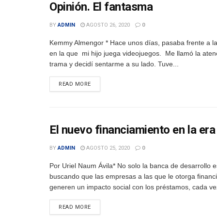
Opinión. El fantasma
BY
ADMIN
AGOSTO 26, 2020
0
Kemmy Almengor * Hace unos días, pasaba frente a la
en la que mi hijo juega videojuegos. Me llamó la aten
trama y decidí sentarme a su lado. Tuve...
DETAILS
READ MORE
El nuevo financiamiento en la er
BY
ADMIN
AGOSTO 25, 2020
0
Por Uriel Naum Ávila* No solo la banca de desarrollo e
buscando que las empresas a las que le otorga financ
generen un impacto social con los préstamos, cada vez
DETAILS
READ MORE