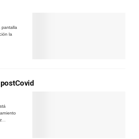
 pantalla
ción la
a postCovid
stá
iamiento
...