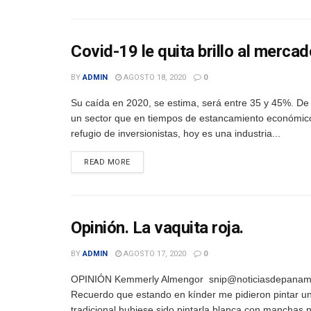
Covid-19 le quita brillo al mercad
BY
ADMIN
AGOSTO 18, 2020
0
Su caída en 2020, se estima, será entre 35 y 45%. De
un sector que en tiempos de estancamiento económic
refugio de inversionistas, hoy es una industria...
DETAILS
READ MORE
Opinión. La vaquita roja.
BY
ADMIN
AGOSTO 17, 2020
0
OPINIÓN Kemmerly Almengor snip@noticiasdepana
Recuerdo que estando en kínder me pidieron pintar u
tradicional hubiese sido pintarla blanca con manchas 