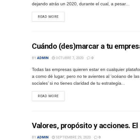
dejando atrás un 2020, durante el cual, a pesar...
DETAILS
READ MORE
Cuándo (des)marcar a tu empresa
BY
ADMIN
OCTUBRE 7, 2020
0
Todas las empresas quieren estar en cualquier platafor
a como dé lugar; pero no te avientes al ‘océano de las
sociales’ si no tienes claridad de tu estrategia...
DETAILS
READ MORE
Valores, propósito y acciones. El
BY
ADMIN
SEPTIEMBRE 29, 2020
0