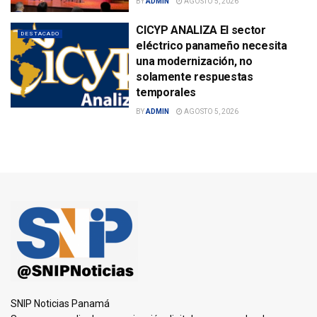
BY
ADMIN
AGOSTO 5, 2026
CICYP ANALIZA El sector
DESTACADO
eléctrico panameño necesita
una modernización, no
solamente respuestas
temporales
BY
ADMIN
AGOSTO 5, 2026
SNIP Noticias Panamá