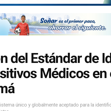
 del Estándar de Id
sitivos Médicos en 
amá
stema único y globalmente aceptado para la identific