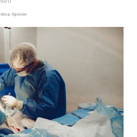
istro
stica
,
Opinión