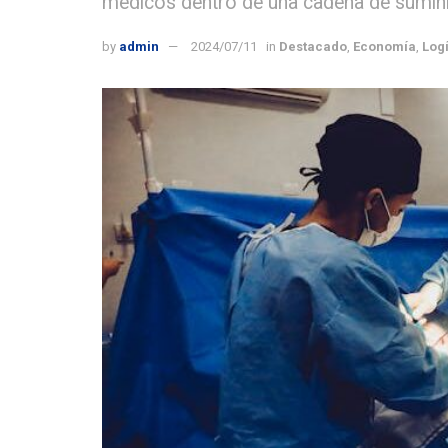
médicos dentro de una cadena de sumin
by
admin
2024/07/11
in
Destacado
,
Economía
,
Logí