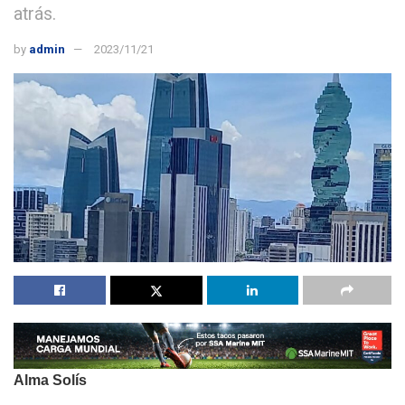
atrás.
by
admin
2023/11/21
Alma Solís