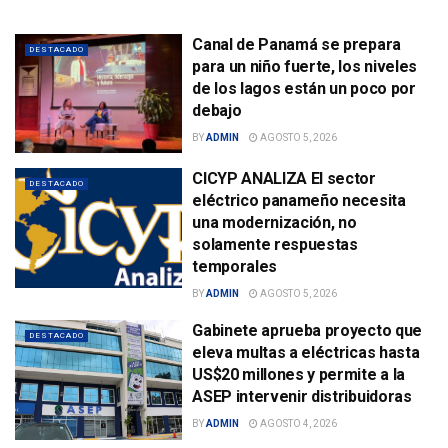
Canal de Panamá se prepara
DESTACADO
para un niño fuerte, los niveles
de los lagos están un poco por
debajo
BY
ADMIN
AGOSTO 5, 2026
CICYP ANALIZA El sector
DESTACADO
eléctrico panameño necesita
una modernización, no
solamente respuestas
temporales
BY
ADMIN
AGOSTO 5, 2026
Gabinete aprueba proyecto que
DESTACADO
eleva multas a eléctricas hasta
US$20 millones y permite a la
ASEP intervenir distribuidoras
BY
ADMIN
AGOSTO 4, 2026