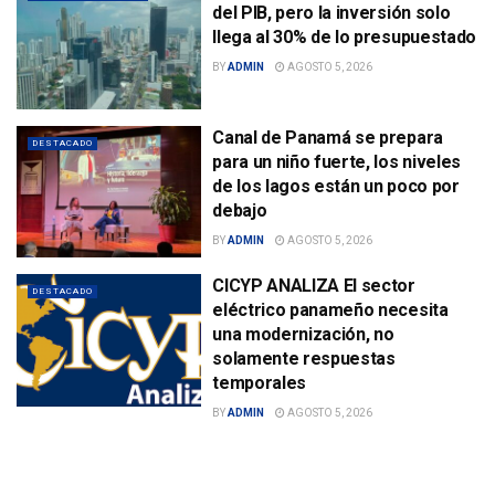
del PIB, pero la inversión solo
llega al 30% de lo presupuestado
BY
ADMIN
AGOSTO 5, 2026
Canal de Panamá se prepara
DESTACADO
para un niño fuerte, los niveles
de los lagos están un poco por
debajo
BY
ADMIN
AGOSTO 5, 2026
CICYP ANALIZA El sector
DESTACADO
eléctrico panameño necesita
una modernización, no
solamente respuestas
temporales
BY
ADMIN
AGOSTO 5, 2026