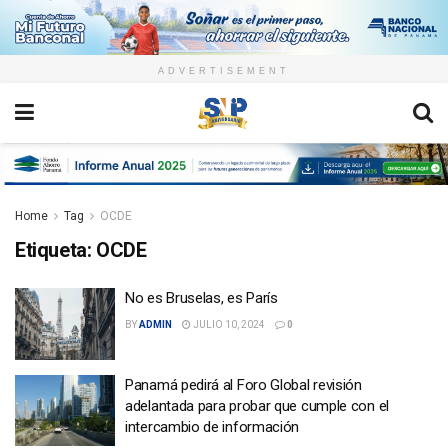
ADVERTISEMENT
Home
Tag
OCDE
Etiqueta:
OCDE
No es Bruselas, es París
BY
ADMIN
JULIO 10, 2024
0
Panamá pedirá al Foro Global revisión
adelantada para probar que cumple con el
intercambio de información