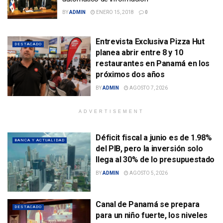
BY
ADMIN
ENERO 15, 2018
0
Entrevista Exclusiva Pizza Hut
DESTACADO
planea abrir entre 8 y 10
restaurantes en Panamá en los
próximos dos años
BY
ADMIN
AGOSTO 7, 2026
ADVERTISEMENT
Déficit fiscal a junio es de 1.98%
BANCA Y ACTUALIDAD
del PIB, pero la inversión solo
llega al 30% de lo presupuestado
BY
ADMIN
AGOSTO 5, 2026
Canal de Panamá se prepara
DESTACADO
para un niño fuerte, los niveles