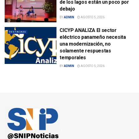
de los lagos están un poco por
debajo
BY
ADMIN
AGOSTO 5, 2026
CICYP ANALIZA El sector
DESTACADO
eléctrico panameño necesita
una modernización, no
solamente respuestas
temporales
BY
ADMIN
AGOSTO 5, 2026