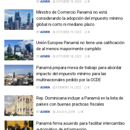
BY
ADMIN
OCTUBRE 19, 2023
0
Ministro de Comercio Panamá no está
considerando la adopción del impuesto mínimo
global ni corto ni mediano plazo
BY
ADMIN
OCTUBRE 19, 2023
0
Unión Europea Panamá no tiene una calificación
de al menos mayormente cumplido
BY
ADMIN
OCTUBRE 18, 2023
0
Panamá prepara mesa de trabajo para abordar
impacto del impuesto mínimo para las
multinacionales pedido por la OCDE
BY
ADMIN
FEBRERO 14, 2022
0
Rep. Dominicana incluye a Panamá en la lista de
países con buenas practicas fiscales
BY
ADMIN
JULIO 6, 2018
0
Panamá firma acuerdo para facilitar intercambio
automático de información