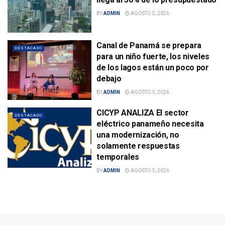
BY
ADMIN
AGOSTO 5, 2026
Canal de Panamá se prepara
DESTACADO
para un niño fuerte, los niveles
de los lagos están un poco por
debajo
BY
ADMIN
AGOSTO 5, 2026
CICYP ANALIZA El sector
DESTACADO
eléctrico panameño necesita
una modernización, no
solamente respuestas
temporales
BY
ADMIN
AGOSTO 5, 2026