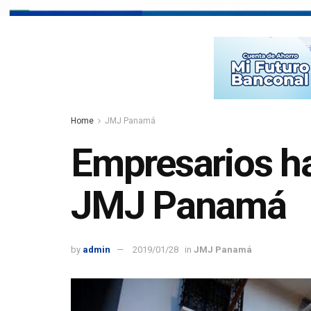
Home
JMJ Panamá
Empresarios ha
JMJ Panamá
by
admin
2019/01/28
in
JMJ Panamá