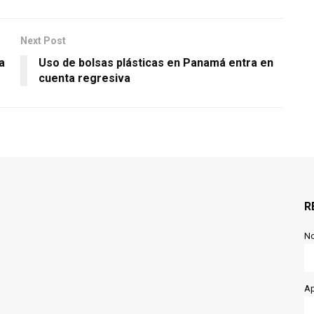
Next Post
a
Uso de bolsas plásticas en Panamá entra en
cuenta regresiva
R
N
Ap