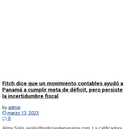
Fitch dice que un movimiento contables ayudó a
Panamá a cumplir meta de déficit, pero persiste
la incertidumbre fiscal
by
admin
marzo 13, 2023
0
Alma Solis asolis@noticiasdepanama.com La calificadora