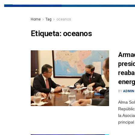
Home
Tag
oceanos
Etiqueta:
oceanos
Armad
presi
reaba
energ
BY
ADMIN
Alma Sol
Repúblic
la Asoci
principal 