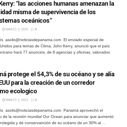
Kerry: “las acciones humanas amenazan la
idad misma de supervivencia de los
stemas oceánicos”
MARZO 3, 2023
0
ís asolis@noticiasdepanama.com El enviado especial de
Unidos para temas de Clima, John Kerry, anunció que el país
ricano hará 77 anuncios, de 8 agencias y oficinas, valorados
á protege el 54,3% de su océano y se alía
EUU para la creación de un corredor
imo ecologico
MARZO 2, 2023
0
lís asolis@noticiasdepanama.com Panamá aprovechó el
o de la reunión mundial Our Ocean para anunciar que aumentó
protegida y de conservanción de su océano de un 30% al ...