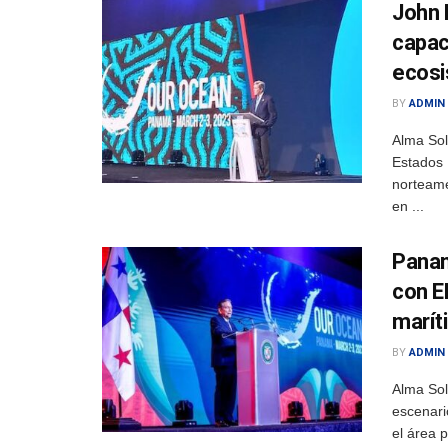
John 
capac
ecosi
BY
ADMIN
Alma Sol
Estados 
norteame
en ...
Panam
con E
marít
BY
ADMIN
Alma So
escenari
el área 