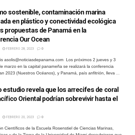
mo sostenible, contaminación marina
ada en plástico y conectividad ecológica
as propuestas de Panamá en la
rencia Our Ocean
FEBRERO 28, 2023
0
is asolis@noticiasdepanama.com Los próximos 2 jueves y 3
de marzo en la capital panameña se realizará la conferencia
n 2023 (Nuestros Océanos), y Panamá, país anfitrión, lleva ...
 estudio revela que los arrecifes de coral
cífico Oriental podrían sobrevivir hasta el
FEBRERO 20, 2023
0
n Científicos de la Escuela Rosenstiel de Ciencias Marinas,
icas y de la Tierra de la Universidad de Miami descubrieron que