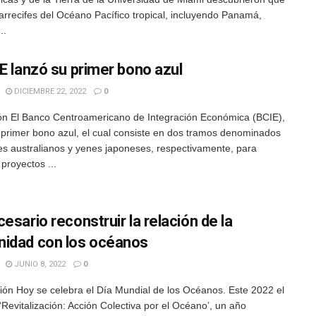
arrecifes del Océano Pacífico tropical, incluyendo Panamá,
..
IE lanzó su primer bono azul
DICIEMBRE 22, 2022
0
n El Banco Centroamericano de Integración Económica (BCIE),
 primer bono azul, el cual consiste en dos tramos denominados
es australianos y yenes japoneses, respectivamente, para
 proyectos ...
esario reconstruir la relación de la
idad con los océanos
JUNIO 8, 2022
0
n Hoy se celebra el Día Mundial de los Océanos. Este 2022 el
‘Revitalización: Acción Colectiva por el Océano’, un año