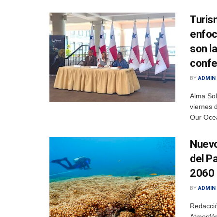
Turis
enfoc
son l
confe
BY
ADMIN
Alma Sol
viernes 
Our Ocea
Nuevo
del Pa
2060
BY
ADMIN
Redacció
Atmosfér