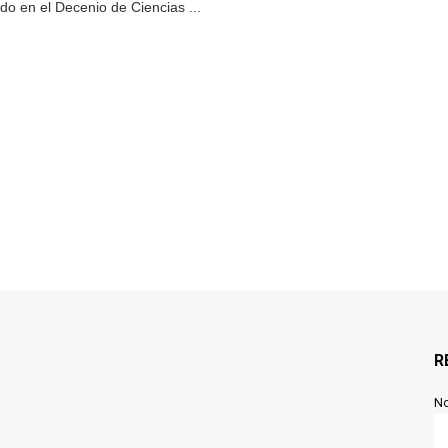
o en el Decenio de Ciencias ...
R
N