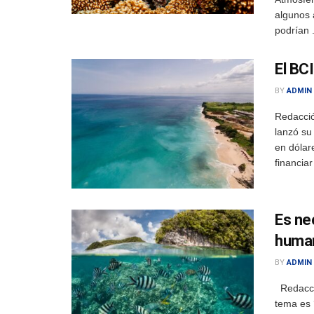
algunos 
podrían .
El BC
BY
ADMIN
Redacció
lanzó su
en dólar
financiar
Es nec
human
BY
ADMIN
Redacció
tema es 