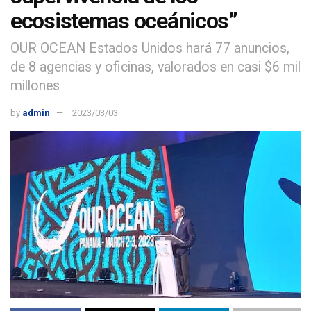
ecosistemas oceánicos”
OUR OCEAN Estados Unidos hará 77 anuncios,
de 8 agencias y oficinas, valorados en casi $6 mil
millones
by
admin
2023/03/03