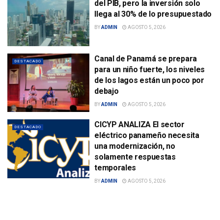
del PIB, pero la inversión solo
llega al 30% de lo presupuestado
BY
ADMIN
AGOSTO 5, 2026
Canal de Panamá se prepara
DESTACADO
para un niño fuerte, los niveles
de los lagos están un poco por
debajo
BY
ADMIN
AGOSTO 5, 2026
CICYP ANALIZA El sector
DESTACADO
eléctrico panameño necesita
una modernización, no
solamente respuestas
temporales
BY
ADMIN
AGOSTO 5, 2026